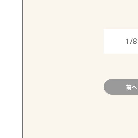
1/8
前へ