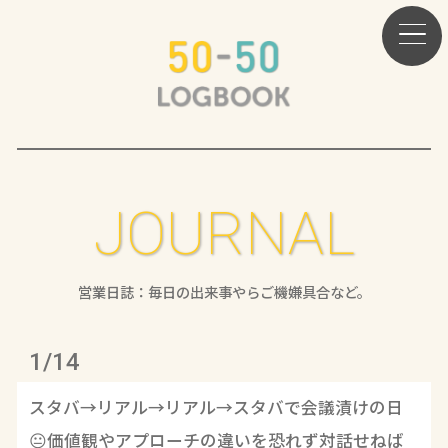
JOURNAL
営業日誌：毎日の出来事やらご機嫌具合など。
1/14
スタバ→リアル→リアル→スタバで会議漬けの日
😐価値観やアプローチの違いを恐れず対話せねば