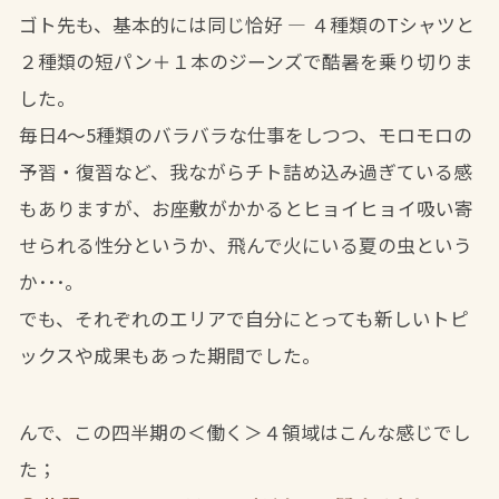
ゴト先も、基本的には同じ恰好 ― ４種類のTシャツと
２種類の短パン＋１本のジーンズで酷暑を乗り切りま
した。
毎日4～5種類のバラバラな仕事をしつつ、モロモロの
予習・復習など、我ながらチト詰め込み過ぎている感
もありますが、お座敷がかかるとヒョイヒョイ吸い寄
せられる性分というか、飛んで火にいる夏の虫という
か･･･。
でも、それぞれのエリアで自分にとっても新しいトピ
ックスや成果もあった期間でした。
んで、この四半期の＜働く＞４領域はこんな感じでし
た；