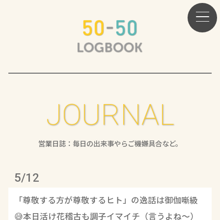
JOURNAL
営業日誌：毎日の出来事やらご機嫌具合など。
5/12
「尊敬する方が尊敬するヒト」の逸話は御伽噺級
😅本日活け花稽古も調子イマイチ（言うよね～）