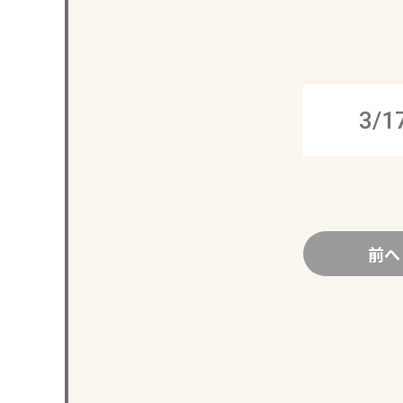
3/1
前へ