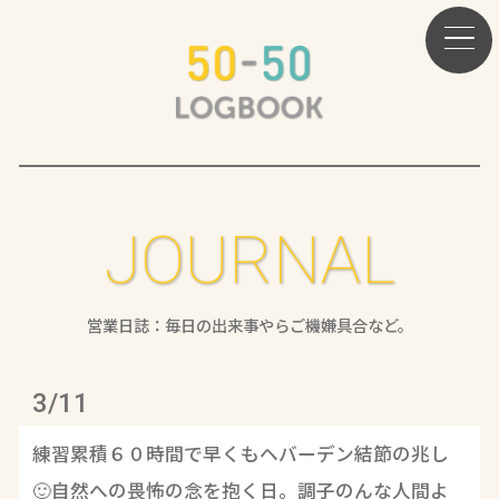
JOURNAL
営業日誌：毎日の出来事やらご機嫌具合など。
3/11
練習累積６０時間で早くもヘバーデン結節の兆し
🙂自然への畏怖の念を抱く日。調子のんな人間よ