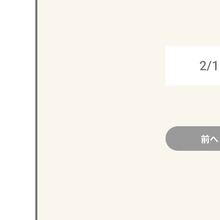
2/1
前へ