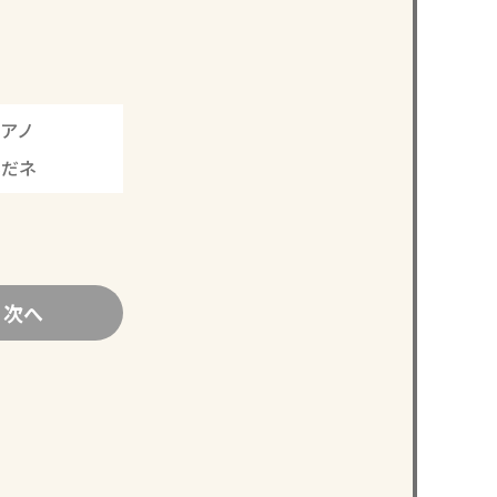
アノ
んだネ
次へ