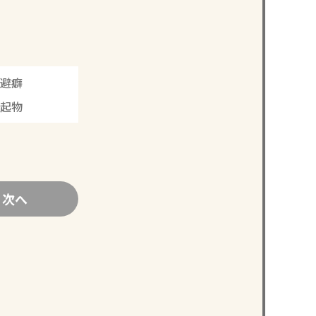
避癖
縁起物
次へ