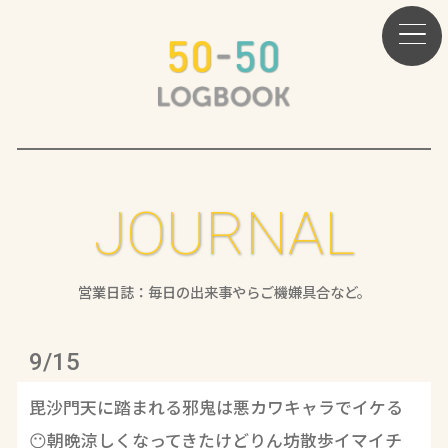
JOURNAL
営業日誌：毎日の出来事やらご機嫌具合など。
9/15
毘沙門天に踏まれる邪鬼は悪カワキャラでイケる
😶朝晩涼しくなってきたけどりん坊散歩イマイチ