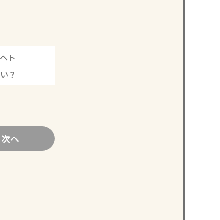
ヘト
ない？
次へ