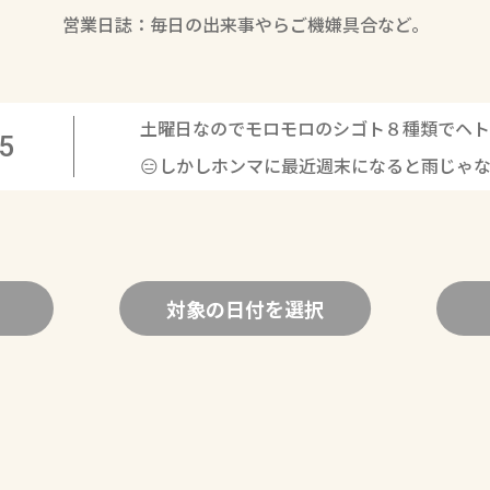
営業日誌：毎日の出来事やらご機嫌具合など。
土曜日なのでモロモロのシゴト８種類でヘト
5
😑しかしホンマに最近週末になると雨じゃ
対象の日付を選択