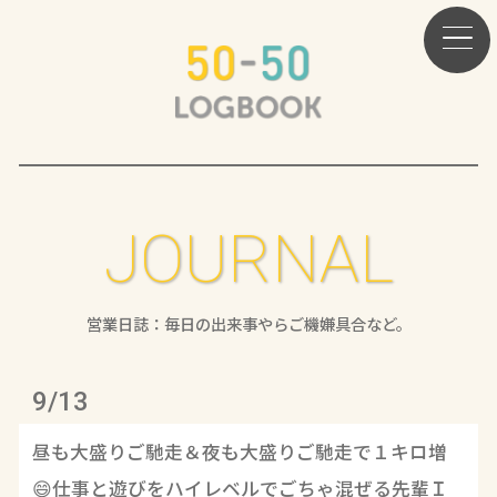
JOURNAL
営業日誌：毎日の出来事やらご機嫌具合など。
9/13
昼も大盛りご馳走＆夜も大盛りご馳走で１キロ増
😄仕事と遊びをハイレベルでごちゃ混ぜる先輩Ｉ