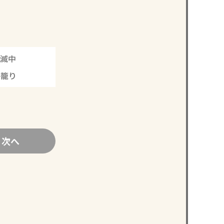
滅中
海籠り
次へ