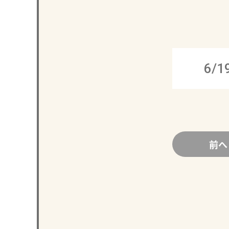
6/1
前へ