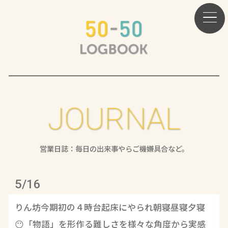
JOURNAL
営業日誌：毎日の出来事やらご機嫌具合など。
5/16
りん坊今期初の４時台起床にやられ朝寝昼寝夕寝
😶「物語」を形作る難しさを様々な角度から実感