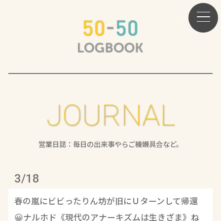
JOURNAL
営業日誌：毎日の出来事やらご機嫌具合など。
3/18
春の嵐にビビったりん坊が旧にＵターンして帰還
😀ナルホド《現代のアナーキズムは生きざま》ね