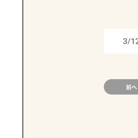
3/1
前へ