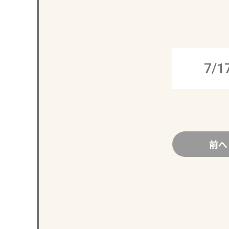
7/1
前へ