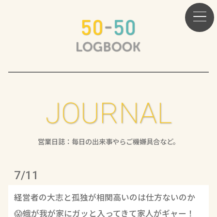
JOURNAL
営業日誌：毎日の出来事やらご機嫌具合など。
7/11
経営者の大志と孤独が相関高いのは仕方ないのか
😱蛾が我が家にガッと入ってきて家人がギャー！