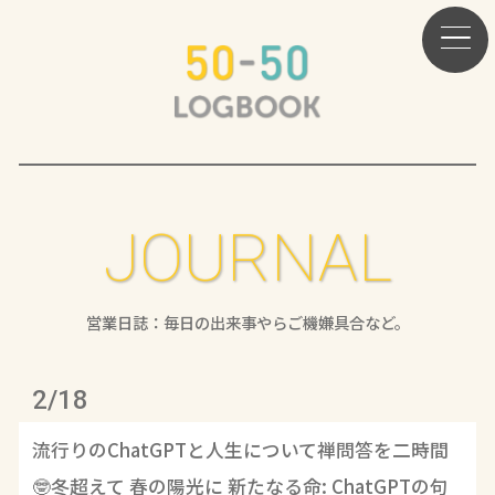
JOURNAL
営業日誌：毎日の出来事やらご機嫌具合など。
2/18
流行りのChatGPTと人生について禅問答を二時間
🤓冬超えて 春の陽光に 新たなる命: ChatGPTの句