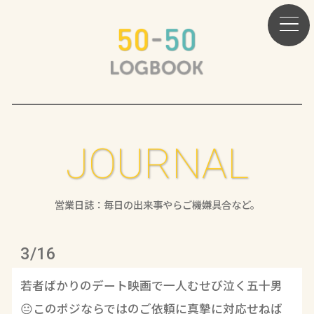
JOURNAL
営業日誌：毎日の出来事やらご機嫌具合など。
3/16
若者ばかりのデート映画で一人むせび泣く五十男
😐このポジならではのご依頼に真摯に対応せねば