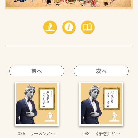
前へ
次へ
086 ラーメンど…
088 《予感》と…